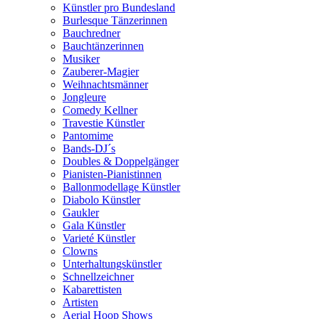
Künstler pro Bundesland
Burlesque Tänzerinnen
Bauchredner
Bauchtänzerinnen
Musiker
Zauberer-Magier
Weihnachtsmänner
Jongleure
Comedy Kellner
Travestie Künstler
Pantomime
Bands-DJ´s
Doubles & Doppelgänger
Pianisten-Pianistinnen
Ballonmodellage Künstler
Diabolo Künstler
Gaukler
Gala Künstler
Varieté Künstler
Clowns
Unterhaltungskünstler
Schnellzeichner
Kabarettisten
Artisten
Aerial Hoop Shows