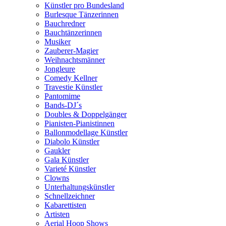
Künstler pro Bundesland
Burlesque Tänzerinnen
Bauchredner
Bauchtänzerinnen
Musiker
Zauberer-Magier
Weihnachtsmänner
Jongleure
Comedy Kellner
Travestie Künstler
Pantomime
Bands-DJ´s
Doubles & Doppelgänger
Pianisten-Pianistinnen
Ballonmodellage Künstler
Diabolo Künstler
Gaukler
Gala Künstler
Varieté Künstler
Clowns
Unterhaltungskünstler
Schnellzeichner
Kabarettisten
Artisten
Aerial Hoop Shows