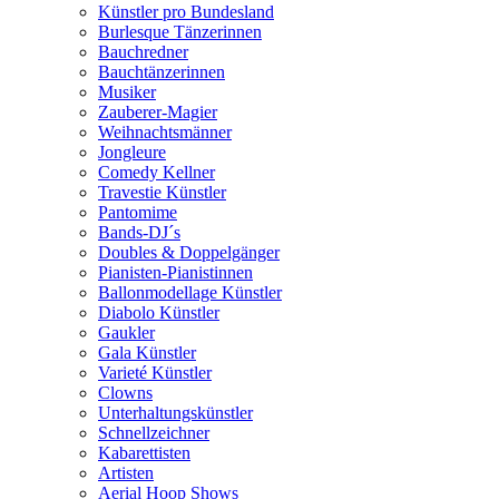
Künstler pro Bundesland
Burlesque Tänzerinnen
Bauchredner
Bauchtänzerinnen
Musiker
Zauberer-Magier
Weihnachtsmänner
Jongleure
Comedy Kellner
Travestie Künstler
Pantomime
Bands-DJ´s
Doubles & Doppelgänger
Pianisten-Pianistinnen
Ballonmodellage Künstler
Diabolo Künstler
Gaukler
Gala Künstler
Varieté Künstler
Clowns
Unterhaltungskünstler
Schnellzeichner
Kabarettisten
Artisten
Aerial Hoop Shows