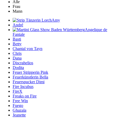
Alle
Frau
Mann
Amy
André
Angelique de
Fantale
Basti
Betty
Chantal von Tayn
Chris
Dana
Discrahelios
Dodita
Feuer Stripperin Pink
Feuerkünstlerin Bella
Feuerspucker Dimi
Fire Incubus
FireX
Freaks on Fire
Free Win
Fuego
Ghazala
Jeanette