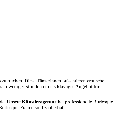
s
zu
buchen.
Diese
Tänzerinnen
präsentieren
erotische
halb
weniger
Stunden
ein
erstklassiges
Angebot
für
de.
Unsere
Künstleragentur
hat
professionelle
Burlesque
Burlesque-Frauen
sind
zauberhaft.