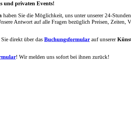
ls und privaten Events!
in
haben
Sie
die
Möglichkeit,
uns
unter
unserer
24-Stunden
nsere
Antwort
auf
alle
Fragen
bezüglich
Preisen,
Zeiten,
V
Sie direkt über das
Buchungsformular
auf unserer
Künst
rmular
! Wir melden uns sofort bei ihnen zurück!