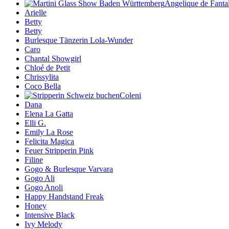
Angelique de Fanta
Arielle
Betty
Betty
Burlesque Tänzerin Lola-Wunder
Caro
Chantal Showgirl
Chloé de Petit
Chrissylita
Coco Bella
Coleni
Dana
Elena La Gatta
Elli G.
Emily La Rose
Felicita Magica
Feuer Stripperin Pink
Filine
Gogo & Burlesque Varvara
Gogo Ali
Gogo Anoli
Happy Handstand Freak
Honey
Intensive Black
Ivy Melody