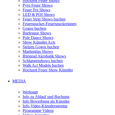
Hochzeit Feuer Shows
Pyro Feuer Shows
Feuer Poi Shows
LED & POI Shows
Feuer Strip Shows buchen
Feuerspucker-Feuerspuckerinnen
Gogos buchen
Burlesque Shows
Pole Dance Shows
Show Künstler Acts
Stelzen Gogos buchen
Martiniglas Shows
Rhönrad Akrobatik Shows
Schlangenshows buchen
Walk Act Models buchen
Hochzeit Feuer Show Künstler
MEDIA
Werkstatt
Info zu Ablauf und Buchung
Info Bewerbung als Künstler
Info-Video-Künstleragentur
Programme Videos