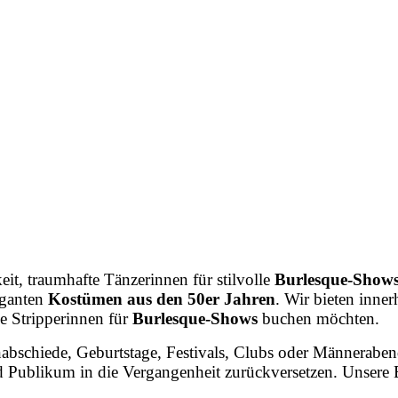
eit,
traumhafte
Tänzerinnen
für
stilvolle
Burlesque-Show
eganten
Kostümen
aus
den
50er
Jahren
.
Wir
bieten
inner
he
Stripperinnen
für
Burlesque-Shows
buchen
möchten.
nabschiede,
Geburtstage,
Festivals,
Clubs
oder
Männeraben
d
Publikum
in
die
Vergangenheit
zurückversetzen.
Unsere