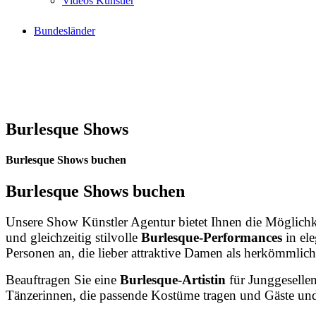
Videos Künstler
Bundesländer
Burlesque Shows
Burlesque Shows buchen
Burlesque Shows buchen
Unsere
Show
Künstler
Agentur
bietet
Ihnen
die
Möglichk
und
gleichzeitig
stilvolle
Burlesque-Performances
in
el
Personen
an,
die
lieber
attraktive
Damen
als
herkömmlic
Beauftragen
Sie
eine
Burlesque-Artistin
für
Junggeselle
Tänzerinnen,
die
passende
Kostüme
tragen
und
Gäste
un