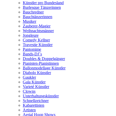
Künstler pro Bundesland
Burlesque Tänzerinnen
Bauchredner
Bauchtänzerinnen
Musiker
Zauberer-Magier
Weihnachtsmänner
Jongleure
Comedy Kellner
Travestie Künstler
Pantomime
Bands-DJ´s
Doubles & Doppelgänger
Pianisten-Pianistinnen
Ballonmodellage Künstler
Diabolo Künstler
Gaukler
Gala Künstler
Varieté Künstler
Clowns
Unterhaltungskünstler
Schnellzeichner
Kabarettisten
Artisten
Aerial Hoop Shows