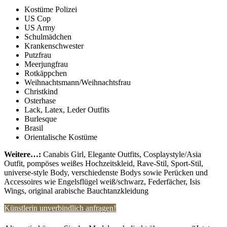
Kostüme Polizei
US Cop
US Army
Schulmädchen
Krankenschwester
Putzfrau
Meerjungfrau
Rotkäppchen
Weihnachtsmann/Weihnachtsfrau
Christkind
Osterhase
Lack, Latex, Leder Outfits
Burlesque
Brasil
Orientalische Kostüme
Weitere…:
Canabis Girl, Elegante Outfits, Cosplaystyle/Asia
Outfit, pompöses weißes Hochzeitskleid, Rave-Stil, Sport-Stil,
universe-style Body, verschiedenste Bodys sowie Perücken und
Accessoires wie Engelsflügel weiß/schwarz, Federfächer, Isis
Wings, original arabische Bauchtanzkleidung
Künstlerin unverbindlich anfragen!