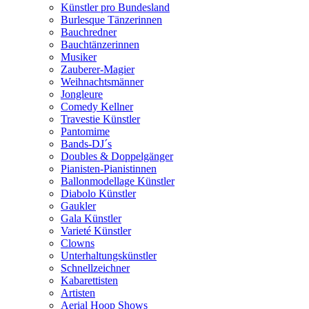
Künstler pro Bundesland
Burlesque Tänzerinnen
Bauchredner
Bauchtänzerinnen
Musiker
Zauberer-Magier
Weihnachtsmänner
Jongleure
Comedy Kellner
Travestie Künstler
Pantomime
Bands-DJ´s
Doubles & Doppelgänger
Pianisten-Pianistinnen
Ballonmodellage Künstler
Diabolo Künstler
Gaukler
Gala Künstler
Varieté Künstler
Clowns
Unterhaltungskünstler
Schnellzeichner
Kabarettisten
Artisten
Aerial Hoop Shows