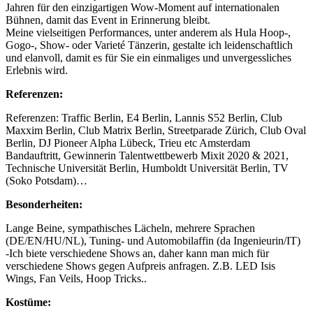
Jahren für den einzigartigen Wow-Moment auf internationalen
Bühnen, damit das Event in Erinnerung bleibt.
Meine vielseitigen Performances, unter anderem als Hula Hoop-,
Gogo-, Show- oder Varieté Tänzerin, gestalte ich leidenschaftlich
und elanvoll, damit es für Sie ein einmaliges und unvergessliches
Erlebnis wird.
Referenzen:
Referenzen: Traffic Berlin, E4 Berlin, Lannis S52 Berlin, Club
Maxxim Berlin, Club Matrix Berlin, Streetparade Zürich, Club Oval
Berlin, DJ Pioneer Alpha Lübeck, Trieu etc Amsterdam
Bandauftritt, Gewinnerin Talentwettbewerb Mixit 2020 & 2021,
Technische Universität Berlin, Humboldt Universität Berlin, TV
(Soko Potsdam)…
Besonderheiten:
Lange Beine, sympathisches Lächeln, mehrere Sprachen
(DE/EN/HU/NL), Tuning- und Automobilaffin (da Ingenieurin/IT)
-Ich biete verschiedene Shows an, daher kann man mich für
verschiedene Shows gegen Aufpreis anfragen. Z.B. LED Isis
Wings, Fan Veils, Hoop Tricks..
Kostüme: