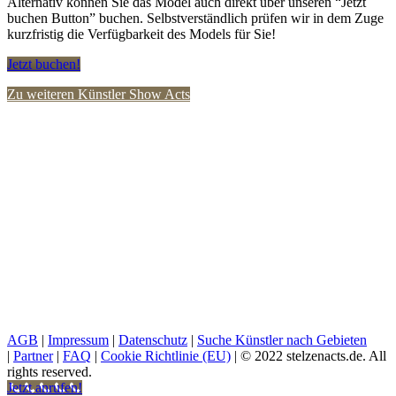
Alternativ können Sie das Model auch direkt über unseren “Jetzt
buchen Button” buchen. Selbstverständlich prüfen wir in dem Zuge
kurzfristig die Verfügbarkeit des Models für Sie!
Jetzt buchen!
Zu weiteren Künstler Show Acts
AGB
|
Impressum
|
Datenschutz
|
Suche Künstler nach Gebieten
|
Partner
|
FAQ
|
Cookie Richtlinie (EU)
| © 2022 stelzenacts.de. All
rights reserved.
Jetzt anrufen!