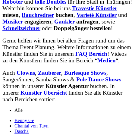
Roboter
und
tolle
Doubles
für Ihre Stadt in Thüringen!
Weiterhin können Sie bei uns
Travestie Künstler
mieten
,
Bauchredner
buchen
,
Varieté Künstler
und
Musiker
engagieren
,
Gaukler
anfragen
, sowie
Schnellzeichner
oder
Doppelgänger bestellen
!
Gerne helfen wir Ihnen bei allen Fragen rund um das
Thema Event Planung. Weitere Informationen zu einem
Künstler finden Sie in unserem
FAQ Bereich
! Videos
zu den Künstlern finden Sie im Bereich “
Medien
“.
Auch
Clowns
,
Zauberer
,
Burlesque Shows
,
Sänger/innen, Samba Shows &
Pole Dance Shows
können in unserer
Künstler Agentur
buchen. In
unserer
Künstler Übersicht
finden Sie alle Künstler
nach Bereichen sortiert.
Alle
Benny Ge
Chantal von Tayn
Dascha