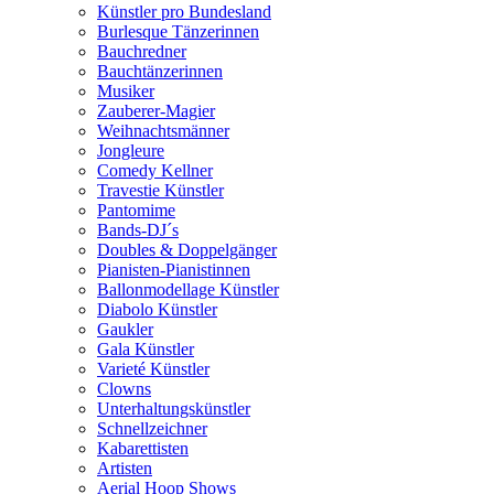
Künstler pro Bundesland
Burlesque Tänzerinnen
Bauchredner
Bauchtänzerinnen
Musiker
Zauberer-Magier
Weihnachtsmänner
Jongleure
Comedy Kellner
Travestie Künstler
Pantomime
Bands-DJ´s
Doubles & Doppelgänger
Pianisten-Pianistinnen
Ballonmodellage Künstler
Diabolo Künstler
Gaukler
Gala Künstler
Varieté Künstler
Clowns
Unterhaltungskünstler
Schnellzeichner
Kabarettisten
Artisten
Aerial Hoop Shows