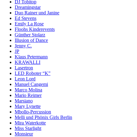
DJ Tobitop
Dreamingstar
Duo Rainer und Janine
Ed Stevens
Emily La Rose
Floohs Kinderevents
Günther Stolarz
Illusion of Dance
Jenny C.
JP
Klaus Petermann
KRAWALLI
Lasertron
LED Roboter “K”
Leon Lord
Manuel Cangemi
Marco Molina
Mario Reimer
Marsiano
Mary Lynette
Mbollo-Percussion
Melli und Phönix Girls Berlin
Mira Waterkotte
Miss Starlight
Monsieur