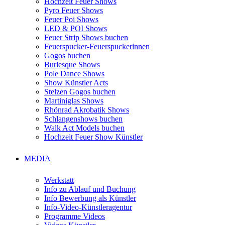
Hochzeit Feuer Shows
Pyro Feuer Shows
Feuer Poi Shows
LED & POI Shows
Feuer Strip Shows buchen
Feuerspucker-Feuerspuckerinnen
Gogos buchen
Burlesque Shows
Pole Dance Shows
Show Künstler Acts
Stelzen Gogos buchen
Martiniglas Shows
Rhönrad Akrobatik Shows
Schlangenshows buchen
Walk Act Models buchen
Hochzeit Feuer Show Künstler
MEDIA
Werkstatt
Info zu Ablauf und Buchung
Info Bewerbung als Künstler
Info-Video-Künstleragentur
Programme Videos