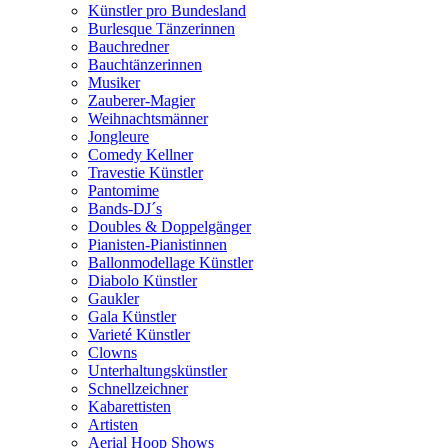
Künstler pro Bundesland
Burlesque Tänzerinnen
Bauchredner
Bauchtänzerinnen
Musiker
Zauberer-Magier
Weihnachtsmänner
Jongleure
Comedy Kellner
Travestie Künstler
Pantomime
Bands-DJ´s
Doubles & Doppelgänger
Pianisten-Pianistinnen
Ballonmodellage Künstler
Diabolo Künstler
Gaukler
Gala Künstler
Varieté Künstler
Clowns
Unterhaltungskünstler
Schnellzeichner
Kabarettisten
Artisten
Aerial Hoop Shows