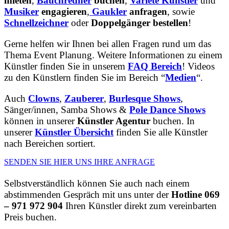
mieten
,
Bauchredner
buchen
,
Varieté Künstler
und
Musiker
engagieren
,
Gaukler
anfragen
, sowie
Schnellzeichner
oder
Doppelgänger bestellen
!
Gerne helfen wir Ihnen bei allen Fragen rund um das
Thema Event Planung. Weitere Informationen zu einem
Künstler finden Sie in unserem
FAQ Bereich
! Videos
zu den Künstlern finden Sie im Bereich “
Medien
“.
Auch
Clowns
,
Zauberer
,
Burlesque Shows
,
Sänger/innen, Samba Shows &
Pole Dance Shows
können in unserer
Künstler Agentur
buchen. In
unserer
Künstler Übersicht
finden Sie alle Künstler
nach Bereichen sortiert.
SENDEN SIE HIER UNS IHRE ANFRAGE
Selbstverständlich können Sie auch nach einem
abstimmenden Gespräch mit uns unter der
Hotline 069
– 971 972 904
Ihren Künstler direkt zum vereinbarten
Preis buchen.