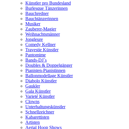
Künstler pro Bundesland
Burlesque Tänzerinnen
Bauchredner
Bauchtänzerinnen
Musiker
Zauberer-Magier
Weihnachtsmänner
Jongleure
Comedy Kellner
Travestie Künstler
Pantomime
Bands-DJ´s
Doubles & Doppelgänger
Pianisten-Pianistinnen
Ballonmodellage Künstler
Diabolo Künstler
Gaukler
Gala Künstler
Varieté Künstler
Clowns
Unterhaltungskünstler
Schnellzeichner
Kabarettisten
Artisten
Aerial Hoop Shows