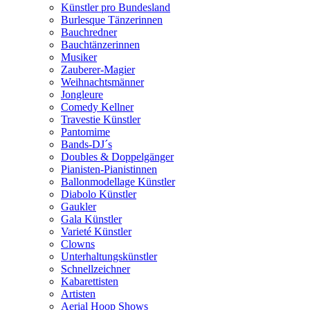
Künstler pro Bundesland
Burlesque Tänzerinnen
Bauchredner
Bauchtänzerinnen
Musiker
Zauberer-Magier
Weihnachtsmänner
Jongleure
Comedy Kellner
Travestie Künstler
Pantomime
Bands-DJ´s
Doubles & Doppelgänger
Pianisten-Pianistinnen
Ballonmodellage Künstler
Diabolo Künstler
Gaukler
Gala Künstler
Varieté Künstler
Clowns
Unterhaltungskünstler
Schnellzeichner
Kabarettisten
Artisten
Aerial Hoop Shows