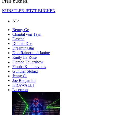
Preis buchen.
KÜNSTLER JETZT BUCHEN
Alle
Benny Ge
Chantal von Tayn
Dascha
Double Dee
Dreamingstar
Duo Rainer und Janine
Emily La Rose
Flamba Feuershow
Floohs Kinderevents
Günther Stolarz
Jenny C.
Joe Benjamim
KRAWALLI
Lasertron