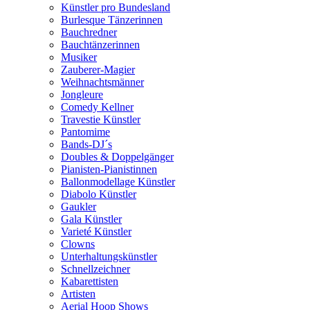
Künstler pro Bundesland
Burlesque Tänzerinnen
Bauchredner
Bauchtänzerinnen
Musiker
Zauberer-Magier
Weihnachtsmänner
Jongleure
Comedy Kellner
Travestie Künstler
Pantomime
Bands-DJ´s
Doubles & Doppelgänger
Pianisten-Pianistinnen
Ballonmodellage Künstler
Diabolo Künstler
Gaukler
Gala Künstler
Varieté Künstler
Clowns
Unterhaltungskünstler
Schnellzeichner
Kabarettisten
Artisten
Aerial Hoop Shows