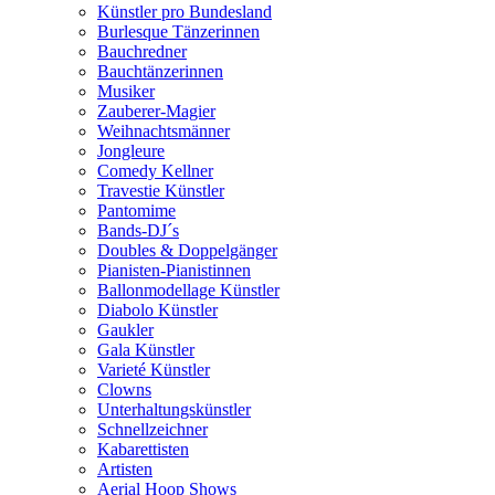
Künstler pro Bundesland
Burlesque Tänzerinnen
Bauchredner
Bauchtänzerinnen
Musiker
Zauberer-Magier
Weihnachtsmänner
Jongleure
Comedy Kellner
Travestie Künstler
Pantomime
Bands-DJ´s
Doubles & Doppelgänger
Pianisten-Pianistinnen
Ballonmodellage Künstler
Diabolo Künstler
Gaukler
Gala Künstler
Varieté Künstler
Clowns
Unterhaltungskünstler
Schnellzeichner
Kabarettisten
Artisten
Aerial Hoop Shows