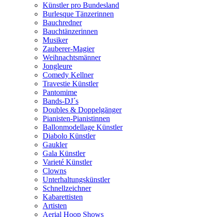
Künstler pro Bundesland
Burlesque Tänzerinnen
Bauchredner
Bauchtänzerinnen
Musiker
Zauberer-Magier
Weihnachtsmänner
Jongleure
Comedy Kellner
Travestie Künstler
Pantomime
Bands-DJ´s
Doubles & Doppelgänger
Pianisten-Pianistinnen
Ballonmodellage Künstler
Diabolo Künstler
Gaukler
Gala Künstler
Varieté Künstler
Clowns
Unterhaltungskünstler
Schnellzeichner
Kabarettisten
Artisten
Aerial Hoop Shows